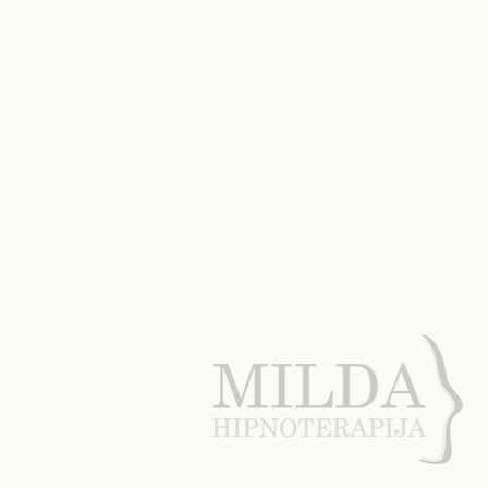
Milda Račiūnaitė
06-06
2 min. skaitymo
Kaip vyksta hipnoterapijos seansas?
Struktūra, eiga ir žmogaus patirtis
Jei svarstote apie hipnoterapiją, natūralu norėti žinoti, kas
jūsų laukia seanso metu. Aiški proceso struktūra padeda
jaustis saugiau ir geriau suprasti, kaip vyksta terapiniai
pokyčiai. 1. Pirminis pokalbis ir problemos išgryninimas
Seansas prasideda pokalbiu, kurio metu klientas ir
terapeutas aptaria atsineštą klausimą ar sunkumą. Dažnai
paaiškėja, kad pirminis nusiskundimas – pavyzdžiui,
nerimas, baimė ar pasitikėjimo savimi stoka – yra tik
gilesnių priežasčių išraiška. Ši