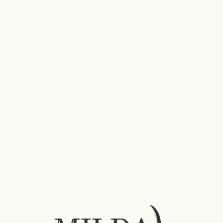
.
nr.
+370 682 39475
El.
paš
tas