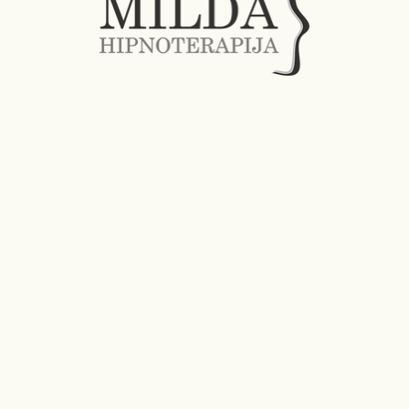
milda@regresineterapija.com
Soc.
tink
lai
Vardas
*